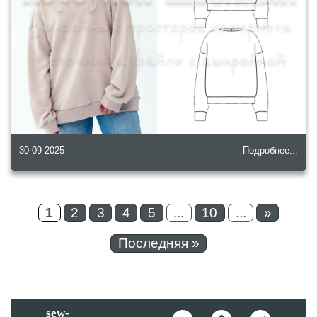
30 09 2025
Подробнее...
1
2
3
4
5
...
10
...
»
Последняя »
sew-