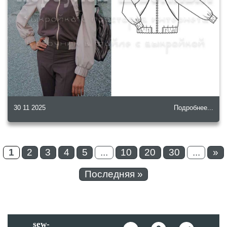
30 11 2025
Подробнее...
1
2
3
4
5
...
10
20
30
...
»
Последняя »
sew-