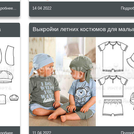
робнее...
14 04 2022
Подроб
а
Выкройки летних костюмов для мал
робнее...
11 04 2022
Подроб