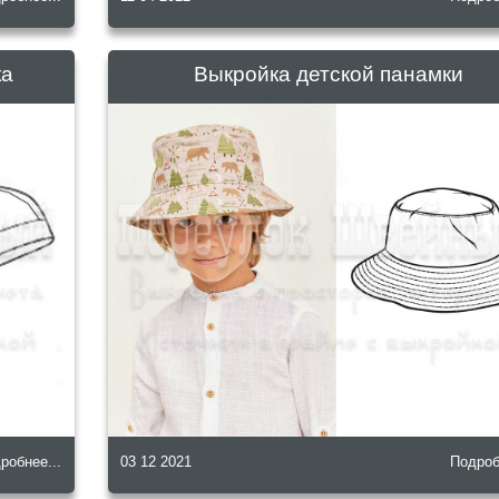
ка
Выкройка детской панамки
робнее...
03 12 2021
Подроб