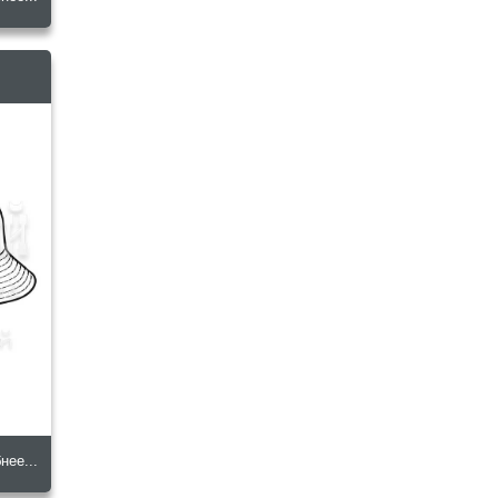
нее...