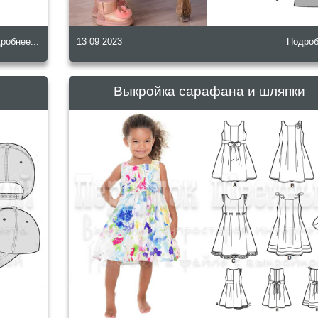
робнее...
13 09 2023
Подроб
Выкройка сарафана и шляпки