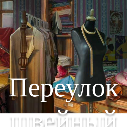
Переулок
швейный