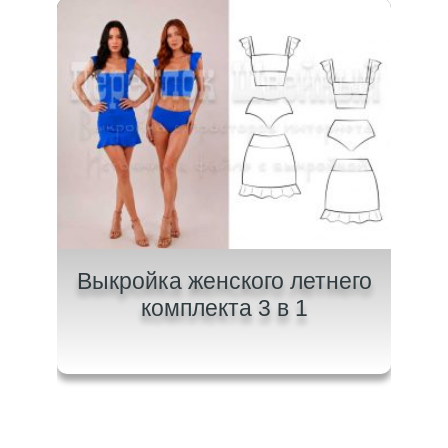
щих
Выкройка женского летнего
Вык
комплекта 3 в 1