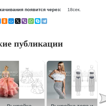
качивания появится через:
17
сек.
ие публикации