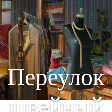
Переулок
швейный