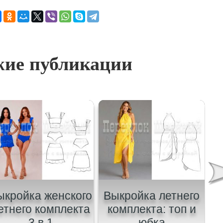
ие публикации
ыкройка женского
Выкройка летнего
етнего комплекта
комплекта: топ и
3 в 1
юбка