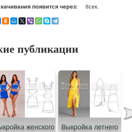
качивания появится через:
7
сек.
ие публикации
ыкройка женского
Выкройка летнего