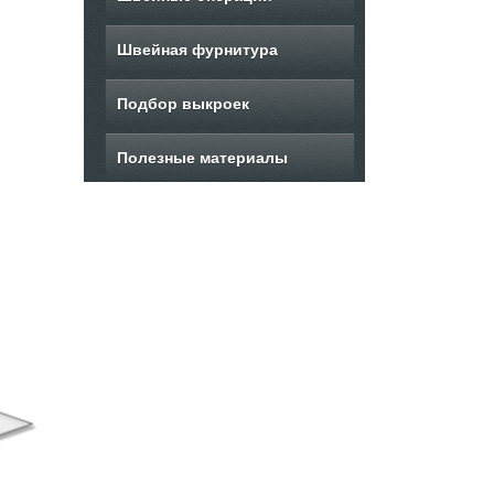
Швейная фурнитура
Подбор выкроек
Полезные материалы
Выкройка юбки с
Выкройка мини-
В