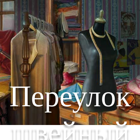
Переулок
швейный