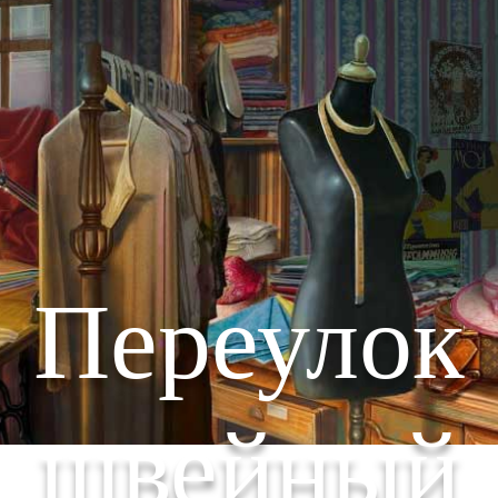
Переулок
швейный