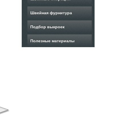
Швейная фурнитура
Подбор выкроек
Полезные материалы
ыкройка женского
Выкройка летнего
В