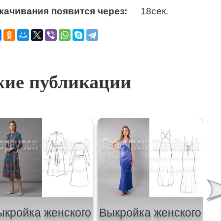
качивания появится через:
17
сек.
ие публикации
ыкройка женского
Выкройка женского
В