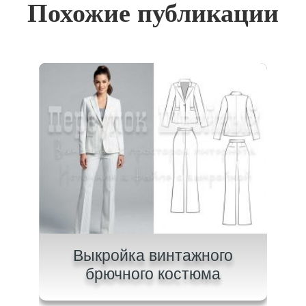
Похожие публикации
ого
Выкройка винтажного
В
брючного костюма