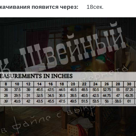
качивания появится через:
17
сек.