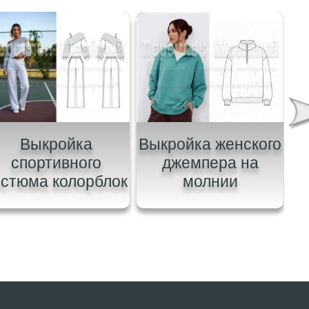
Выкройка
Выкройка женского
В
спортивного
джемпера на
остюма колорблок
молнии