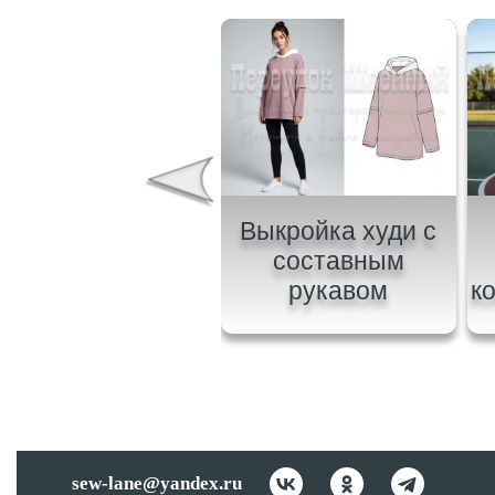
ыкройка женского
Выкройка худи с
свитшота со
составным
пущенным плечом
рукавом
к
sew-lane@yandex.ru