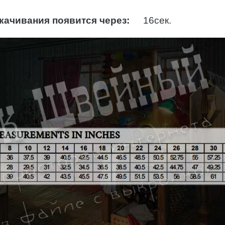
качивания появится через:
14
сек.