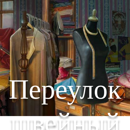
Переулок
швейный