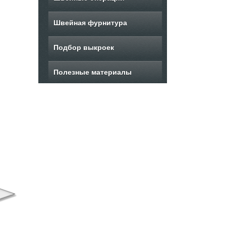
Швейная фурнитура
Подбор выкроек
Полезные материалы
ыкройка женского
Выкройка женских
В