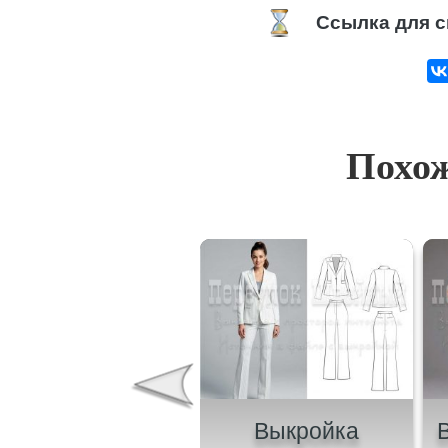
Ссылка для с
Похож
ыкройка летнего
Выкройка