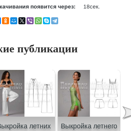
качивания появится через:
17
сек.
ие публикации
Выкройка летних
Выкройка летнего
В