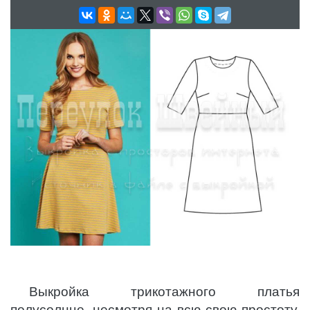
Выкройка трикотажного платья
полусолнце, несмотря на всю свою простоту,