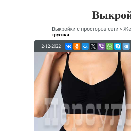
Выкрой
Выкройки с просторов сети
Же
>
трусики
2-12-2022