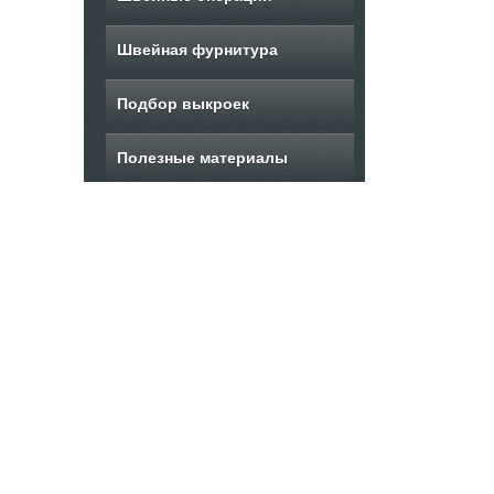
Швейная фурнитура
Подбор выкроек
Полезные материалы