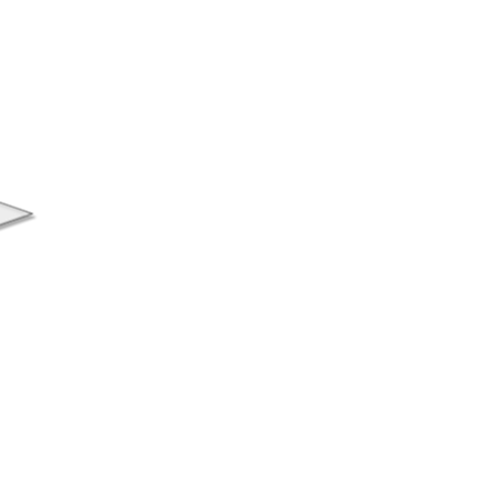
ыкройка боди на
Выкройка женского
косточках
корсажа
к