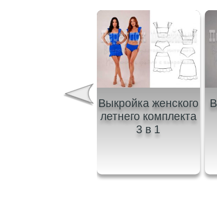
Выкройка
Выкройка женского
В
корректирующих
летнего комплекта
трусиков-шорт
3 в 1