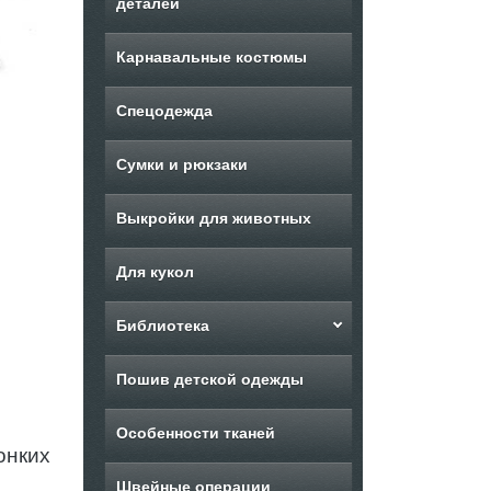
деталей
Карнавальные костюмы
Спецодежда
Сумки и рюкзаки
Выкройки для животных
Для кукол
Библиотека
Пошив детской одежды
Особенности тканей
онких
Швейные операции