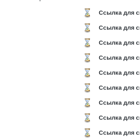
Ссылка для с
Ссылка для с
Ссылка для с
Ссылка для с
Ссылка для с
Ссылка для с
Ссылка для с
Ссылка для с
Ссылка для с