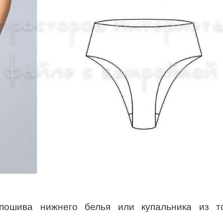
пошива нижнего белья или купальника из т