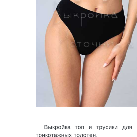
Выкройка топ и трусики для 
трикотажных полотен.