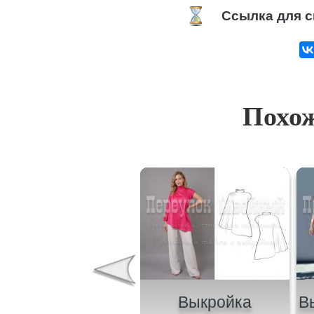
Ссылка для с
Похож
Выкройка
Выкройка
В