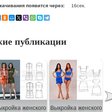
качивания появится через:
15
сек.
ие публикации
ыкройка женского
Выкройка женского
В