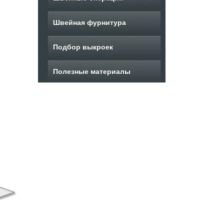
Швейная фурнитура
Подбор выкроек
Полезные материалы
ыкройка летнего
Выкройка женского
В