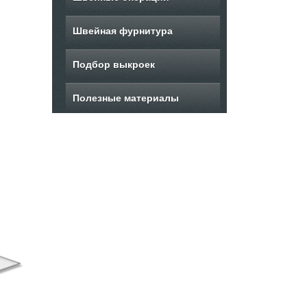
Швейная фурнитура
Подбор выкроек
Полезные материалы
ыкройка летнего
Выкройка женского
В