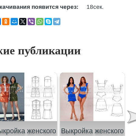
качивания появится через:
17
сек.
ие публикации
ыкройка женского
Выкройка женского
В