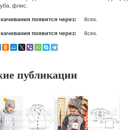
уба, флис.
качивания появится через:
7
сек.
качивания появится через:
7
сек.
ие публикации