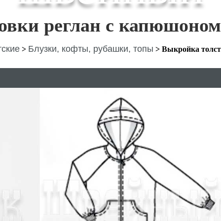
овки реглан с капюшоном
тские
Блузки, кофты, рубашки, топы
>
>
Выкройка толс