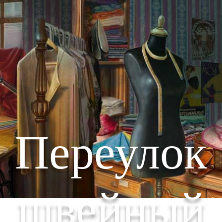
Переулок
швейный