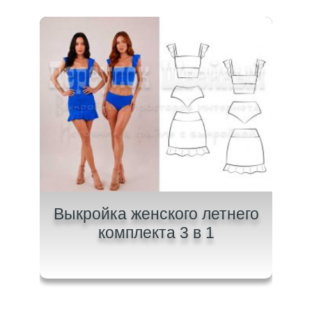
щих
Выкройка женского летнего
Вык
комплекта 3 в 1