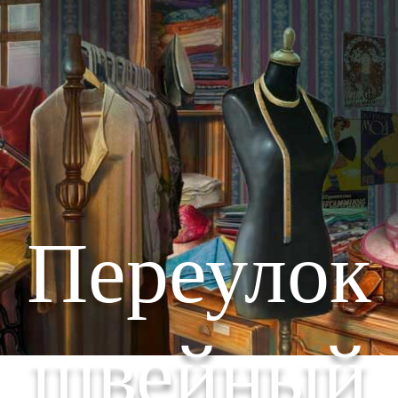
Переулок
швейный