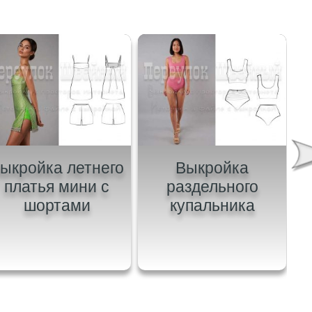
ыкройка летнего
Выкройка
В
платья мини с
раздельного
шортами
купальника