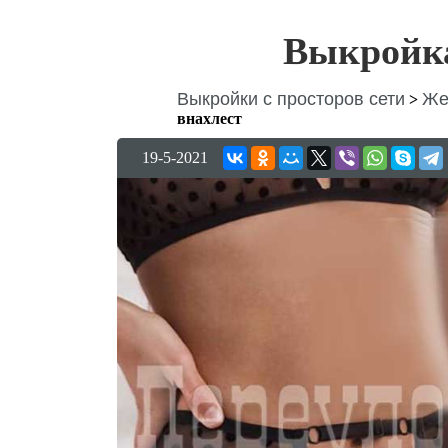
Выкройка
Выкройки с просторов сети
Же
>
внахлест
19-5-2021