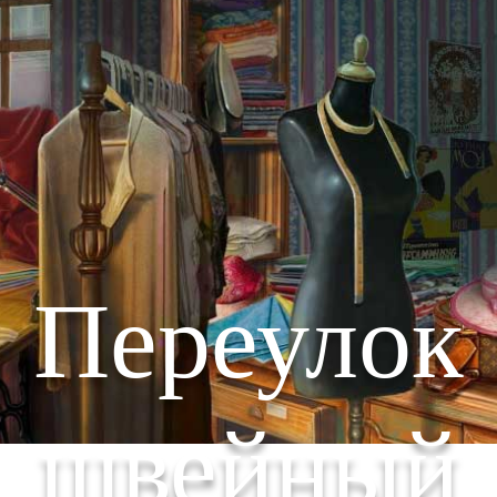
Переулок
швейный