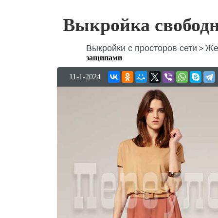
Выкройка свобод
Выкройки с просторов сети
Же
>
защипами
11-1-2024