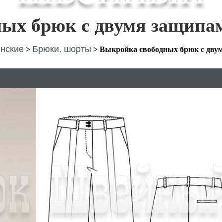
ных брюк с двумя защипа
нские
Брюки, шорты
>
>
Выкройка свободных брюк с дву