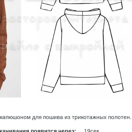
 капюшоном для пошива из трикотажных полотен.
качивания появится через:
18
сек.