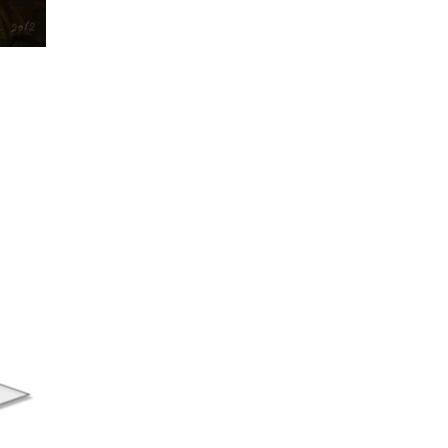
ыкройка мужской
Выкройка