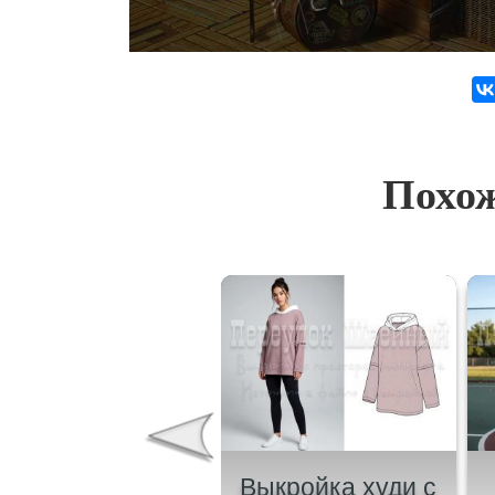
Похож
ыкройка женского
Выкройка худи с