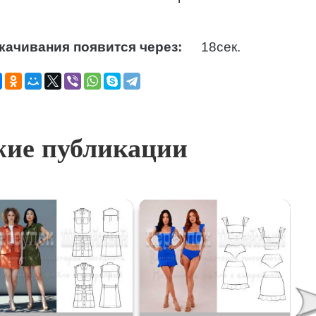
качивания появится через:
17
сек.
ие публикации