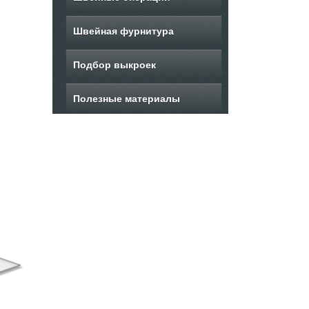
Швейная фурнитура
Подбор выкроек
Полезные материалы
ыкройка женского
Выкройка летнего
В