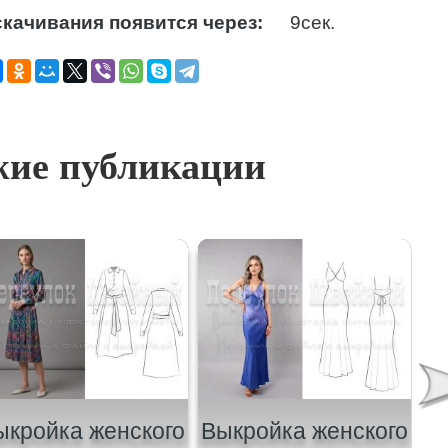
качивания появится через:
8
сек.
ие публикации
ыкройка женского
Выкройка женского
В