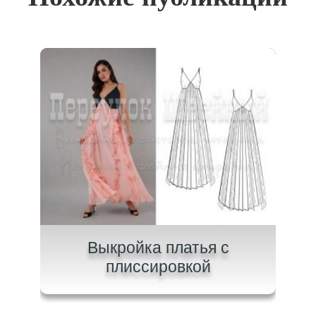
на
Выкройка платья с
В
плиссировкой