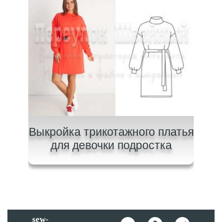
очки
Выкройка трикотажного платья
В
для девочки подростка
sew-