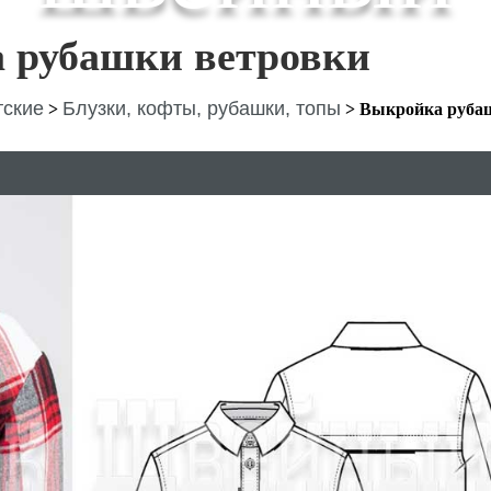
 рубашки ветровки
тские
Блузки, кофты, рубашки, топы
>
>
Выкройка руба