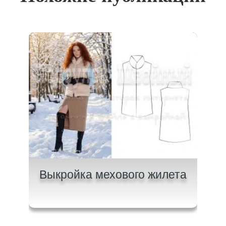
и с
Выкройка мехового жилета
Вык