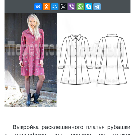
Выкройка расклешенного платья рубашки
с рельефами для пошива из тонких