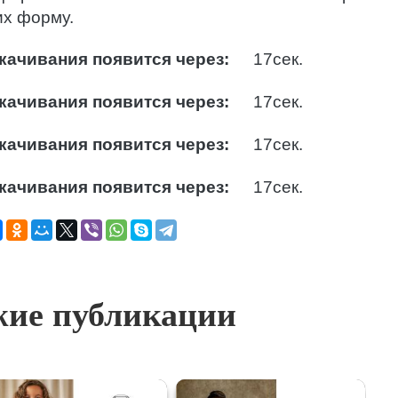
их форму.
качивания появится через:
16
сек.
качивания появится через:
16
сек.
качивания появится через:
16
сек.
качивания появится через:
16
сек.
ие публикации