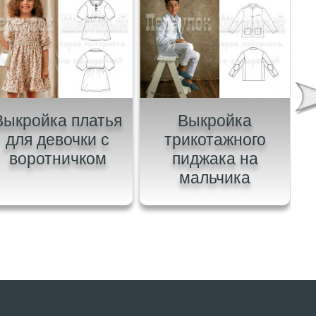
Выкройка платья
Выкройка
В
для девочки с
трикотажного
воротничком
пиджака на
мальчика