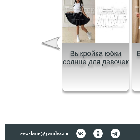
Выкройка юбки с
Выкройка юбки
воланами для
солнце для девочек
девочки
sew-lane@yandex.ru