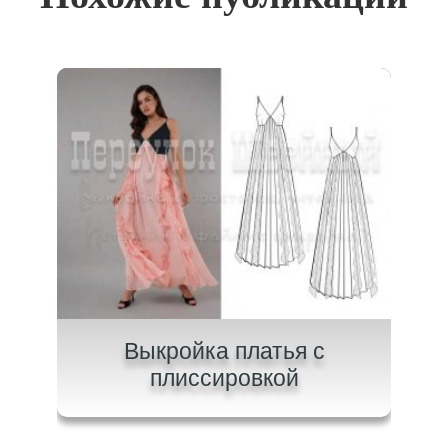
на
Выкройка платья с
В
плиссировкой