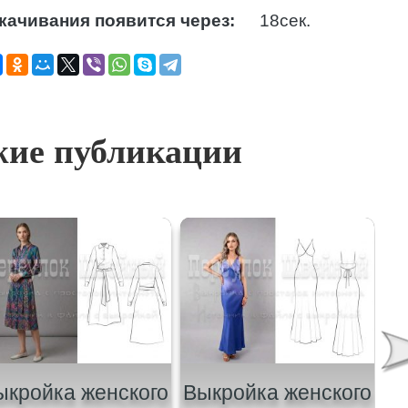
качивания появится через:
17
сек.
ие публикации
ыкройка женского
Выкройка женского
В