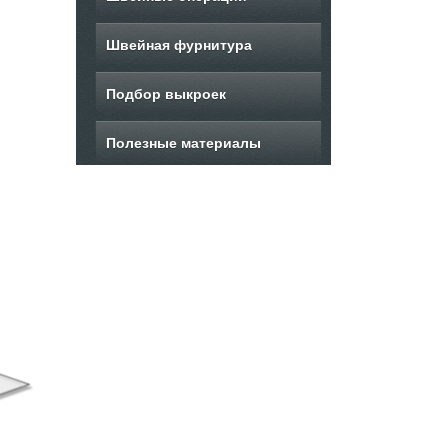
Швейная фурнитура
Подбор выкроек
Полезные материалы
ыкройка женского
Выкройка летнего
В