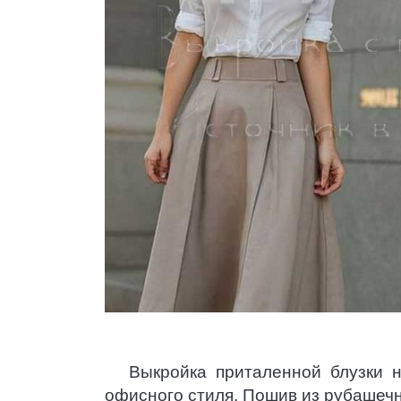
Выкройка приталенной блузки 
офисного стиля. Пошив из рубашечн