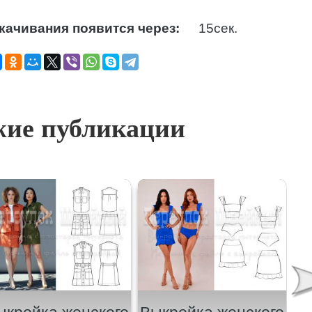
качивания появится через:
14
сек.
ие публикации