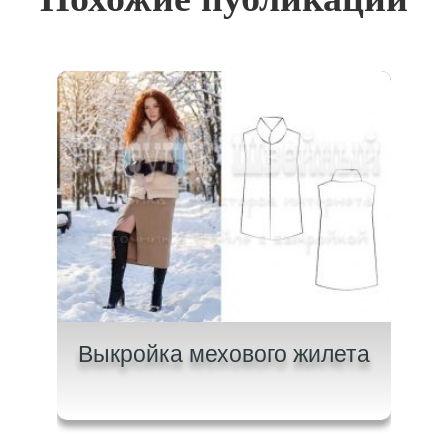
и с
Выкройка мехового жилета
Вык