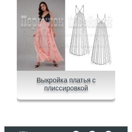
на
Выкройка платья с
В
плиссировкой