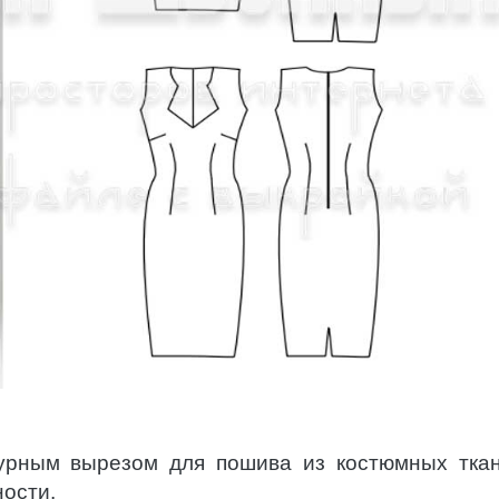
урным вырезом для пошива из костюмных тка
ости.