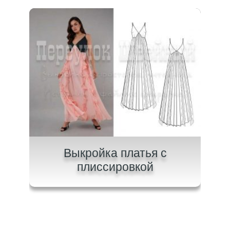
на
Выкройка платья с
В
плиссировкой