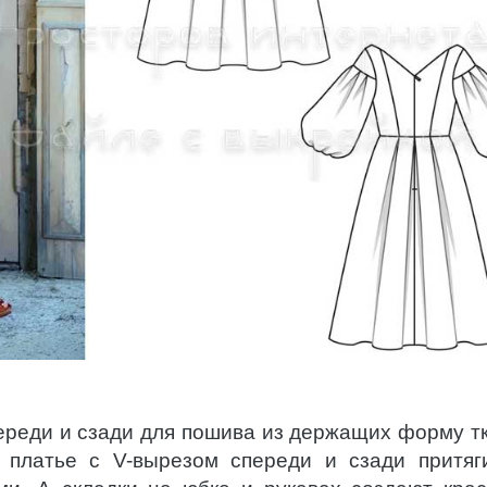
ереди и сзади для пошива из держащих форму т
 платье
с V-вырезом спереди и сзади притяг