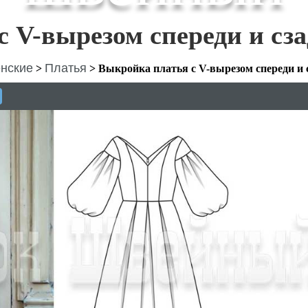
 V-вырезом спереди и сз
нские
Платья
>
>
Выкройка платья с V-вырезом спереди и 