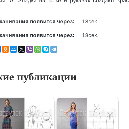
ми. А складки на юбке и рукавах создают кра
качивания появится через:
17
сек.
качивания появится через:
17
сек.
ие публикации