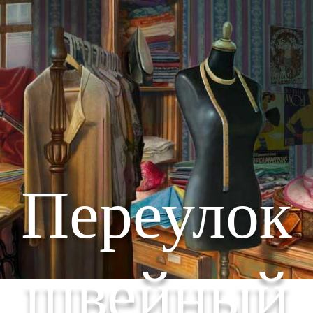
Переулок
швейный