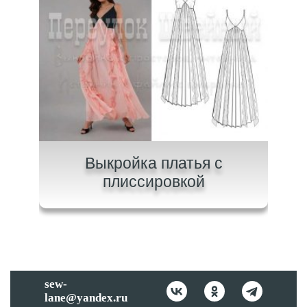
на
Выкройка платья с
В
плиссировкой
sew-
lane@yandex.ru