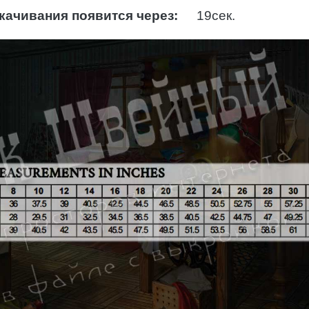
качивания появится через:
18
сек.