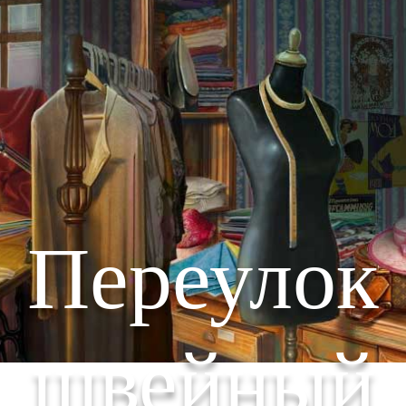
Переулок
швейный