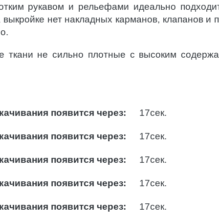
ротким рукавом и рельефами идеально подходи
 выкройке нет накладных карманов, клапанов и п
о.
е ткани не сильно плотные с высоким содерж
качивания появится через:
16
сек.
качивания появится через:
16
сек.
качивания появится через:
16
сек.
качивания появится через:
16
сек.
качивания появится через:
16
сек.