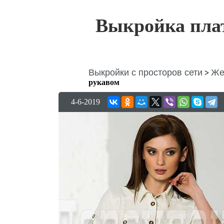
Выкройка пла
Выкройки с просторов сети
Же
>
рукавом
4-6-2019