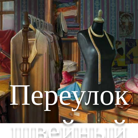
Переулок
швейный