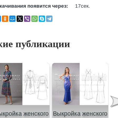
качивания появится через:
16
сек.
ие публикации
ыкройка женского
Выкройка женского
В