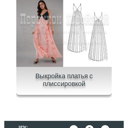
на
Выкройка платья с
В
плиссировкой
sew-