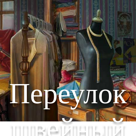
Переулок
швейный