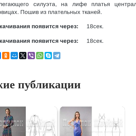
легающего силуэта, на лифе платья центра
овицах. Пошив из плательных тканей.
качивания появится через:
17
сек.
качивания появится через:
17
сек.
ие публикации