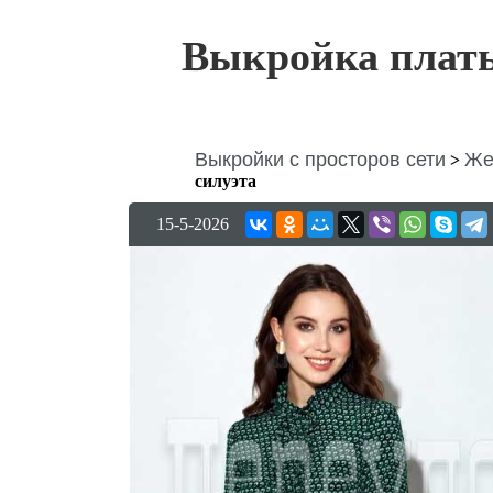
Выкройка плат
Выкройки с просторов сети
Же
>
силуэта
15-5-2026