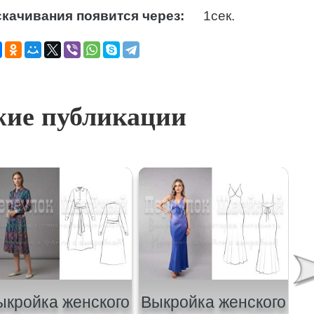
улиской-на-поясе-Евро-34-44.pdf
Скачать
ие публикации