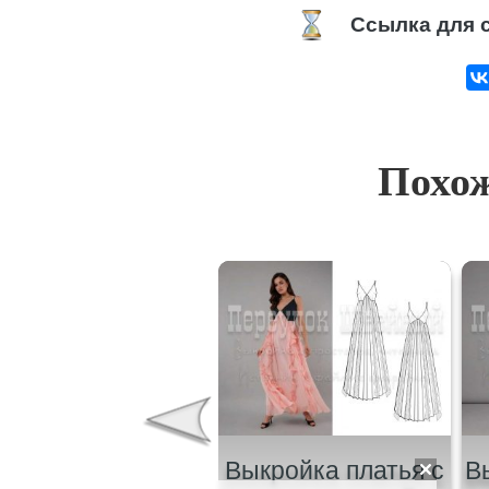
Выкройка-платья-реглан-с-к
Похож