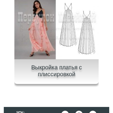
ного
Выкройка платья с
плиссировкой
sew-