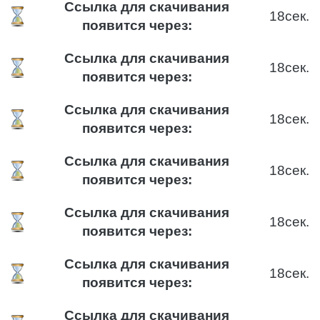
Ссылка для скачивания
18
сек.
появится через:
Ссылка для скачивания
18
сек.
появится через:
Ссылка для скачивания
18
сек.
появится через:
Ссылка для скачивания
18
сек.
появится через:
Ссылка для скачивания
18
сек.
появится через:
Ссылка для скачивания
18
сек.
появится через:
Ссылка для скачивания