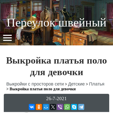
Переулок швейный
Выкройка платья поло
для девочки
Выкройки с просторов сети
Детские
Платья
>
>
>
Выкройка платья поло для девочки
26-7-2021