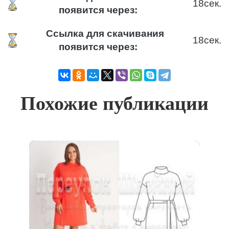
18
сек.
появится через:
Ссылка для скачивания
18
сек.
появится через:
Похожие публикации